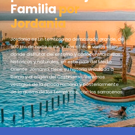
Familia
por
Jordania
Jordania es un territorio no demasiado grande, de
600 km de norte a sur, y nos ofrece varios sitios
donde disfrutar del entorno y conocer maravillas
históricas y naturales, en este país del Medio
Oriente. Jornania, tiene su historia vinculada a
Roma y al origen del Cristinismo. Veremos
vestigios de la época romana y posteriormente
de la guerra de los templarios, con los sarracenos.