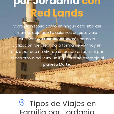
por Jordania
con
Red Lands
Vivirás la historia como en ningún otro sitio del
mundo, deja que te guiemos en este viaje
alucinante. En Petra observarás como la
civilización fue creando la forma de vivir hoy en
día, o por que no vivir de un paseo en un 4×4 por
el desierto Wadi Rum, un lugar que se asemeja al
planeta Marte.
Tipos de Viajes en
Familia por Jordania