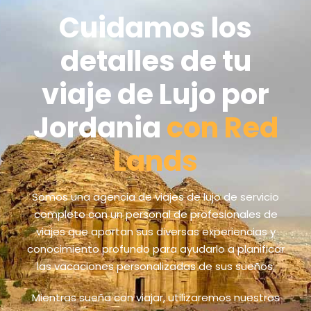
Cuidamos los
detalles de tu
viaje de Lujo por
Jordania
con Red
Lands
Somos una agencia de viajes de lujo de servicio
completo con un personal de profesionales de
viajes que aportan sus diversas experiencias y
conocimiento profundo para ayudarlo a planificar
las vacaciones personalizadas de sus sueños.
Mientras sueña con viajar, utilizaremos nuestros