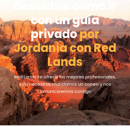
Descubre como ir
con un guía
privado
por
Jordania con Red
Lands
Red Lands te ofrece los mejores profesionales,
solo necesitas mandarnos un correo y nos
comunicaremos contigo.