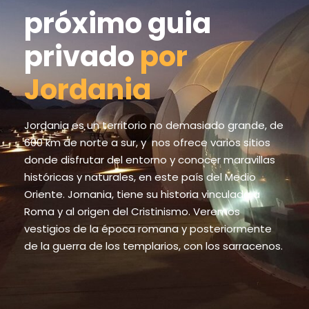
próximo guia
privado
por
Jordania
Jordania es un territorio no demasiado grande, de
600 km de norte a sur, y nos ofrece varios sitios
donde disfrutar del entorno y conocer maravillas
históricas y naturales, en este país del Medio
Oriente. Jornania, tiene su historia vinculada a
Roma y al origen del Cristinismo. Veremos
vestigios de la época romana y posteriormente
de la guerra de los templarios, con los sarracenos.