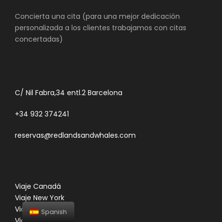
Concierta una cita (para una mejor dedicación
personalizada a los clientes trabajamos con citas
concertadas)
C/ Nil Fabra,34 entl.2 Barcelona
+34 932 374241
reservas@redlandsandwhales.com
Viaje Canadá
Viaje New York
Viaje Noruega
Spanish
Viaje Ruta 66