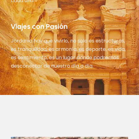
cada uno.
Viajes con Pasión
Jordania hay que vivirlo, no solo es estructuras,
es tranquilidad, es armonía, es deporte, es vida,
es sentimiento, es un lugar donde podremos
desconectar de nuestro día a día.