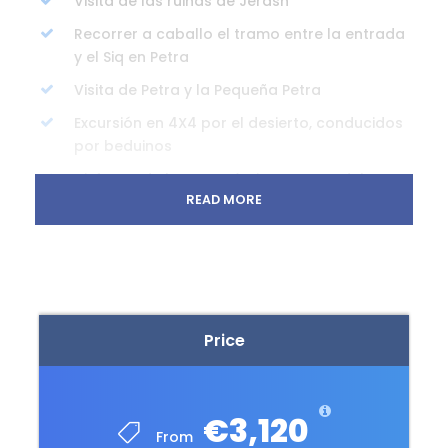
Visita de las ruinas de Jerash
Recorrer a caballo el tramo entre la entrada
y el Siq en Petra
Visita de Petra y la Pequeña Petra
Excursión en 4X4 por el desierto, conducidos
por beduinos
Disfrutar de las terapéuticas aguas del Mar
READ MORE
Muerto
Estancia en las maravillosas playas de
Maldivas
Vuelos en clase turista
9 noches en alojamiento en hoteles previstos
Price
Jordania (5) - Maldivas (4) - una noche en
vuelo
4 cenas según itinerario (sin bebidas)
€3,120
From
Traslados, visitas y entradas, según nuestro