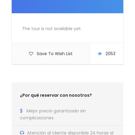
itinerario, en servicio compartido normal
Circuito en grupo, del día 2 al día 5, con
chófer/guía de habla en castellano.
The tour is not available yet.
Caballos en Petra (propina no incluida)
Traslados en Maldivas, en servicio
compartido regular
Save To Wish List
2053
No incluye
Visado de Jordania no incluido (40
dinares/50 € aprox).
Entradas y/o actividades no mencionadas
¿Por qué reservar con nosotros?
Propinas
Posibilidad de añadir noches extra en
Mejor precio garantizado sin
complicaciones
Maldivas
Atención al cliente disponible 24 horas al