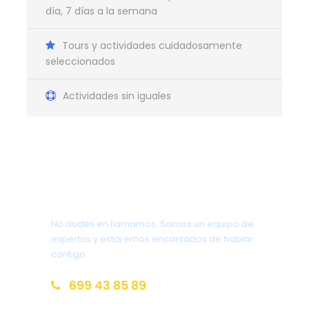
día, 7 días a la semana
Itinerario del Viaje
Tours y actividades cuidadosamente
Jordania & Maldivas en
seleccionados
pareja
Actividades sin iguales
Día 1
CIUDAD DE ORIGEN-AMMAN
Llegada a Amman, traslado al hotel. Tiempo libre
¿Tienes una pregunta?
para conocer esta fascinante ciudad, situada en
una zona montañosa. Disfruta de los mercados
locales y de modernos distritos como el de Abdali.
No dudes en llamarnos. Somos un equipo de
Alojamiento.
expertos y estaremos encantados de hablar
contigo.
Día 2
AMMAN - AJLUN - JERASH - AMMAN
699 43 85 89
(MEDIA PENSIÓN)