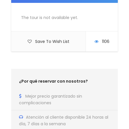
Propinas
Entradas y/o actividades no mencionadas
The tour is not available yet.
Save To Wish List
1106
Requisitos entrada a
Jordania
¿Por qué reservar con nosotros?
Todos los pasajeros tendrán que aparecer
registrados en www.gateway2jordan.gov.jo y
Mejor precio garantizado sin
rellenar el formulario hasta recibir el código QR
complicaciones
personal.
Llevar consigo un certificado de PCR negativo
Atención al cliente disponible 24 horas al
realizado 72 horas anteriores a la llegada.
día, 7 días a la semana
Los pasajeros vacunados deben llevar el