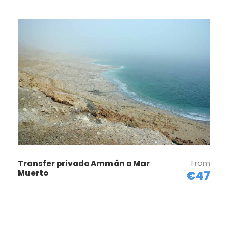
Día 3
AMMAN - MADABA - MONTE NEBO - MAR
MUERTO - PETRA (MEDIA PENSIÓN)
Desayuno y salida para hacer una visita en lo alto
de la ciudad de Amman. Continuación hacia el
Monte Nebo para admirar las panorámicas Del Valle
de Jordán y el mar muerto. Además este lugar tiene
significado bíblico, por que Moisés desde allí divisó la
tierra prometida, a la que nunca llegaría.
Seguiremos hasta el Mar Muerto, tiempo libre para
nadar en sus saladas aguas. Por último iremos a
Petra. Cena y alojamiento.
From
Transfer privado Ammán a Mar
Muerto
€47
Día 4
PETRA - AMMAN (MEDIA PENSIÓN)
Desayuno. Día dedicado a la visita de la ciudad
tesoro. iremos a lo largo del Tesoro, famoso e