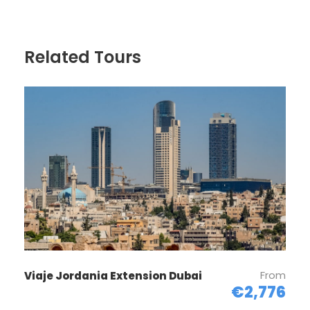
Llegada a Amman, traslado al hotel. Tiempo libre
para conocer esta fascinante ciudad, situada en
Related Tours
una zona montañosa. Disfruta de los mercados
locales y de modernos distritos como el de Abdali.
Alojamiento.
Día 2
AMMAN - AJLUN - JERASH - AMMAN
(MEDIA PENSIÓN)
Desayuno y saldremos a visitar el castillo de
Ajlun, construida en 1185 y reconstruido más tarde
en el siglo XIII, seguiremos con la visita de Jerash. se
encuentra al norte de Amman, allí nuestra
excursión donde veremos el Arco de Triunfo, la
plaza ovalada, el cardo, la columnata, el templo de
From
Viaje Jordania Extension Dubai
Afrodita y finalizando, el teatro romano. Regreso a
€2,776
Amman. Cena y alojamiento.