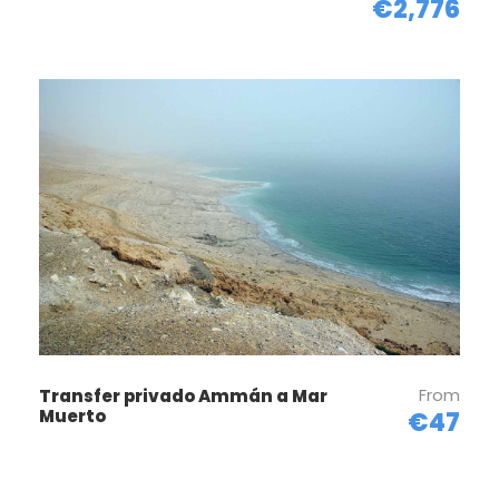
€2,776
Imágenes del Transfer
privado Ammán a Jerash
From
Transfer privado Ammán a Mar
Muerto
€47