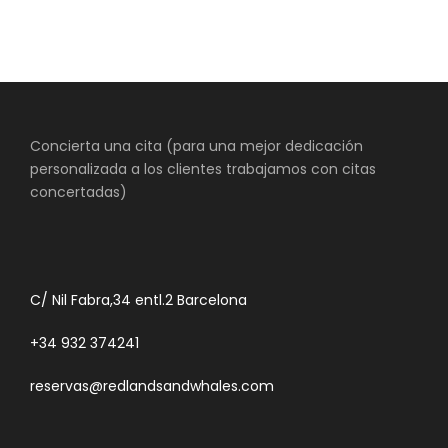
Concierta una cita (para una mejor dedicación
Servicios complementario
personalizada a los clientes trabajamos con citas
Red Lands
concertadas)
Alquiler coche con conductor Jordania
C/ Nil Fabra,34 entl.2 Barcelona
+34 932 374241
reservas@redlandsandwhales.com
Transfer y Traslados Jordania